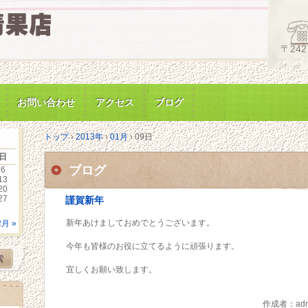
〒24
お問い合わせ
アクセス
ブログ
トップ
›
2013年
›
01月
›
09日
日
ブログ
6
13
20
27
謹賀新年
新年あけましておめでとうございます。
2月 »
今年も皆様のお役に立てるように頑張ります。
宜しくお願い致します。
作成者：adm